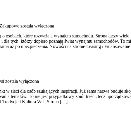
 Zakupowe
została wyłączona
ą o osobach, które rozważają wynajem samochodu. Strona łączy wiele
 i dla tych, którzy dopiero poznają świat wynajmu samochodów. To m
mania aż po ubezpieczenia. Nowości na stronie Leasing i Finansowani
wsi
została wyłączona
t w sieci dla osób szukających inspiracji. Już sama nazwa buduje sk
ania tematów. To nie jest przypadkowy zbiór treści, lecz uporządkowa
i Tradycje i Kultura Wsi. Strona […]