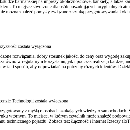
łudze barmańskiej na imprezy okolicznościowe, bankiety, a także ka
teru. To miejsce stworzone dla osób poszukujących oryginalnych atr
ronie można znaleźć pomysły związane z sztuką przygotowywania kokta
rzyszłość
została wyłączona
awdzone rozwiązania, dobry stosunek jakości do ceny oraz wygodę zak
zarówno w regularnym korzystaniu, jak i podczas realizacji bardziej i
 w taki sposób, aby odpowiadać na potrzeby różnych klientów. Dzię
cenzje Technologii
została wyłączona
przygotowany z myślą o osobach szukających wiedzy o samochodach. S
ku wtórnym. To miejsce, w którym czytelnik może znaleźć podpowied
u technicznego pojazdu. Zobacz też: Łączność i Internet Rzeczy (IoT