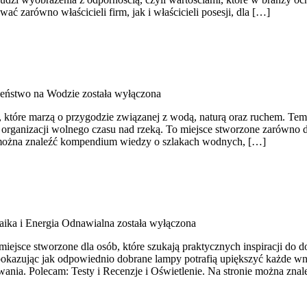
ać zarówno właścicieli firm, jak i właścicieli posesji, dla […]
eństwo na Wodzie
została wyłączona
, które marzą o przygodzie związanej z wodą, naturą oraz ruchem. Te
organizacji wolnego czasu nad rzeką. To miejsce stworzone zarówno d
e można znaleźć kompendium wiedzy o szlakach wodnych, […]
aika i Energia Odnawialna
została wyłączona
ejsce stworzone dla osób, które szukają praktycznych inspiracji do d
okazując jak odpowiednio dobrane lampy potrafią upiększyć każde wnętr
ania. Polecam: Testy i Recenzje i Oświetlenie. Na stronie można zna