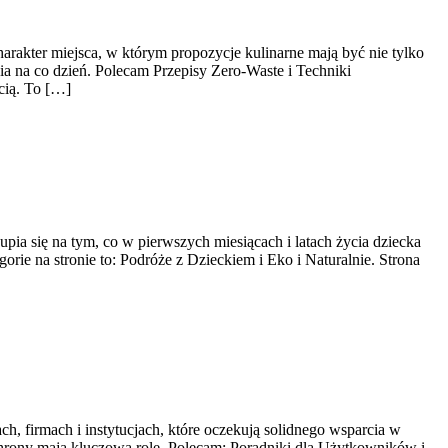
arakter miejsca, w którym propozycje kulinarne mają być nie tylko
a na co dzień. Polecam Przepisy Zero-Waste i Techniki
cią. To […]
pia się na tym, co w pierwszych miesiącach i latach życia dziecka
e na stronie to: Podróże z Dzieckiem i Eko i Naturalnie. Strona
h, firmach i instytucjach, które oczekują solidnego wsparcia w
chrony mają kluczową rolę. Polecam: Poradniki dla Użytkowników i