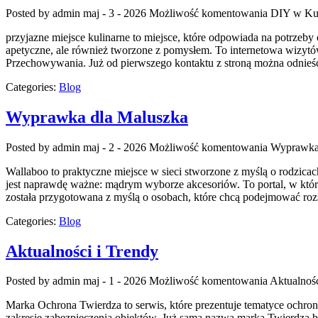
Posted by admin
maj - 3 - 2026
Możliwość komentowania
DIY w Ku
przyjazne miejsce kulinarne to miejsce, które odpowiada na potrzeby
apetyczne, ale również tworzone z pomysłem. To internetowa wizytó
Przechowywania. Już od pierwszego kontaktu z stroną można odnieść w
Categories:
Blog
Wyprawka dla Maluszka
Posted by admin
maj - 2 - 2026
Możliwość komentowania
Wyprawka
Wallaboo to praktyczne miejsce w sieci stworzone z myślą o rodzicac
jest naprawdę ważne: mądrym wyborze akcesoriów. To portal, w któr
została przygotowana z myślą o osobach, które chcą podejmować ro
Categories:
Blog
Aktualności i Trendy
Posted by admin
maj - 1 - 2026
Możliwość komentowania
Aktualnośc
Marka Ochrona Twierdza to serwis, które prezentuje tematyce ochrony
zakresie zabezpieczenia obiektów. Już sama nazwa marka Twierdza b