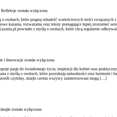
 Refleksje
została wyłączona
lą o osobach, które pragną odnaleźć wartościowych treści związanych
ściowe kazania, rozważania oraz teksty pomagające lepiej zrozumieć s
Kazania.pl powstało z myślą o osobach, które chcą regularnie odkrywać
ie i Innowacje
została wyłączona
ruje pasję do świadomego życia, inspiracji dla kobiet oraz praktyczny
 z myślą o osobach, które poszukują naturalności oraz harmonii i bal
sposób czytelny, dzięki czemu wszyscy zainteresowani mogą […]
oktajle
została wyłączona