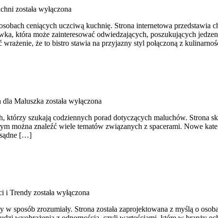
chni
została wyłączona
 osobach ceniących uczciwą kuchnię. Strona internetowa przedstawia ch
wka, która może zainteresować odwiedzających, poszukujących jedzeni
rażenie, że to bistro stawia na przyjazny styl połączoną z kulinarnoś
 dla Maluszka
została wyłączona
h, którzy szukają codziennych porad dotyczących maluchów. Strona sku
ym można znaleźć wiele tematów związanych z spacerami. Nowe kategori
zsądne […]
i i Trendy
została wyłączona
 w sposób zrozumiały. Strona została zaprojektowana z myślą o osobac
udzi wyobrażenia z odpornością, czyli wartościami, które w branży o