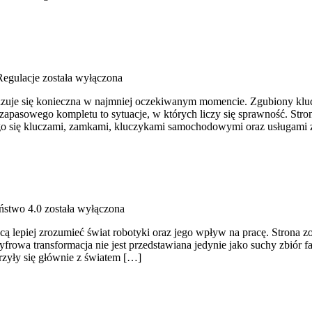
Regulacje
została wyłączona
 okazuje się konieczna w najmniej oczekiwanym momencie. Zgubiony kl
apasowego kompletu to sytuacje, w których liczy się sprawność. Stron
ego się kluczami, zamkami, kluczykami samochodowymi oraz usługami
ństwo 4.0
została wyłączona
ą lepiej zrozumieć świat robotyki oraz jego wpływ na pracę. Strona zost
yfrowa transformacja nie jest przedstawiana jedynie jako suchy zbiór f
zyły się głównie z światem […]