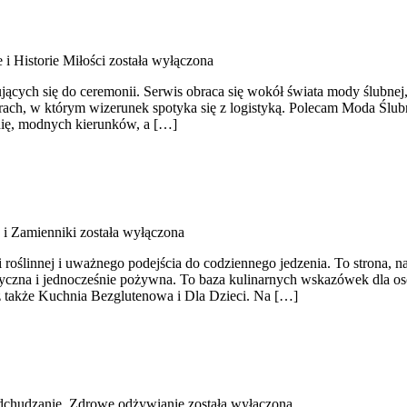
e i Historie Miłości
została wyłączona
wujących się do ceremonii. Serwis obraca się wokół świata mody ślubnej
rach, w którym wizerunek spotyka się z logistyką. Polecam Moda Ślubna 
onię, modnych kierunków, a […]
 i Zamienniki
została wyłączona
 roślinnej i uważnego podejścia do codziennego jedzenia. To strona, n
yczna i jednocześnie pożywna. To baza kulinarnych wskazówek dla osó
z także Kuchnia Bezglutenowa i Dla Dzieci. Na […]
dchudzanie, Zdrowe odżywianie
została wyłączona