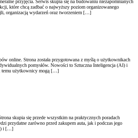
meralne przyjęcia. Serwis skupia się na budowaniu niezapomnianych
akcji, które chcą zadbać o najwyższy poziom organizowanego
jli, organizacją wydarzeń oraz tworzeniem […]
upów online. Strona została przygotowana z myślą o użytkownikach
ndywidualnych pomysłów. Nowości to Sztuczna Inteligencja (AI) i
ki temu użytkownicy mogą […]
trona skupia się przede wszystkim na praktycznych poradach
zi przydatne zarówno przed zakupem auta, jak i podczas jego
) i […]